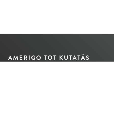
AMERIGO TOT KUTATÁS
© A honlap jogvédelem alatt áll.
Tilos bármilyen tartalmi részletének újraközlése
a jogörökösök és a szerző írásos engedélye nélkül.
Design és tartalom: Nemes Péter
Angol fordítás: Cziráki Judit
Olasz fordítás: Mario Cossu