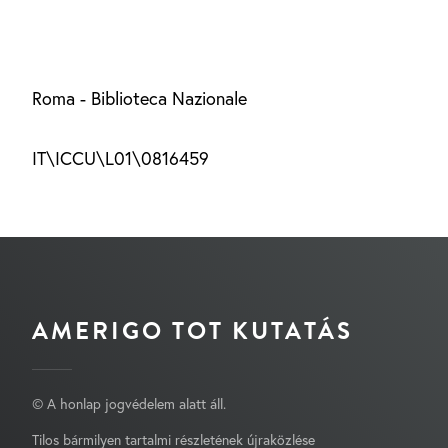
Roma - Biblioteca Nazionale
IT\ICCU\L01\0816459
AMERIGO TOT KUTATÁS
© A honlap jogvédelem alatt áll.
Tilos bármilyen tartalmi részletének újraközlése