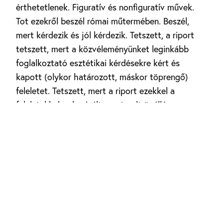
érthetetlenek. Figuratív és nonfiguratív művek.
Tot ezekről beszél római műtermében. Beszél,
mert kérdezik és jól kérdezik. Tetszett, a riport
tetszett, mert a közvéleményünket leginkább
foglalkoztató esztétikai kérdésekre kért és
kapott (olykor határozott, máskor töprengő)
feleletet. Tetszett, mert a riport ezekkel a
feleletekkel polemizált, mert volt önálló
véleménye, s ezzel már nagyobb állásfoglalásra
késztette a művészt is.
AMERIGO TOT KUTATÁS