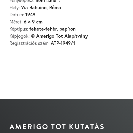
nem ismert
Fényképész:
Via Babuino, Róma
Hely:
1949
Dátum:
6 × 9 cm
Méret:
fekete-fehér, papíron
Képtípus:
© Amerigo Tot Alapítvány
Képjogok:
ATP-1949/1
Regisztrációs szám:
AMERIGO TOT KUTATÁS