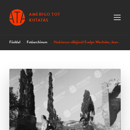
AMERIGO TOT
KUTATÁS
Főoldal
Fotóarchívum
Hadrianus villájánál Evelyn Wechsler, Jean Purcell és Milton Gendel társaságában