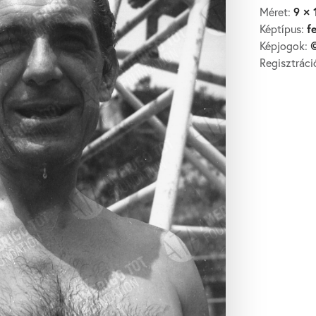
9 × 
Méret:
f
Képtípus:
©
Képjogok:
Regisztrác