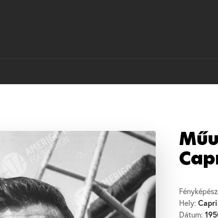
Műu
Capr
Fényképész
Capri
Hely:
195
Dátum: