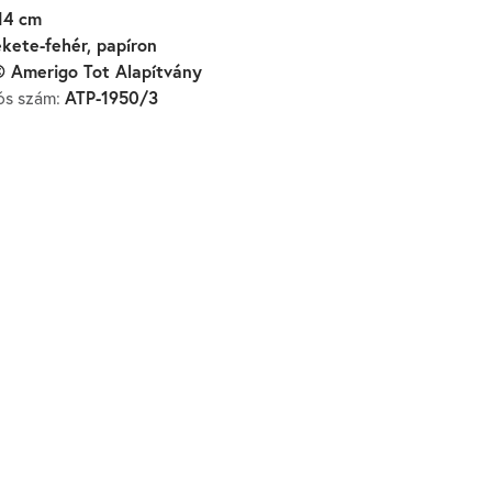
14 cm
ekete-fehér, papíron
 Amerigo Tot Alapítvány
ATP-1950/3
iós szám: