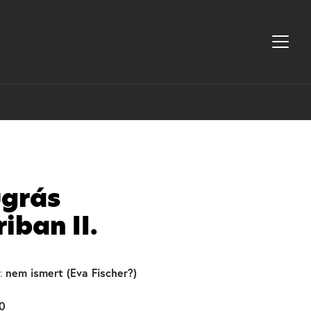
grás
iban II.
nem ismert (Eva Fischer?)
:
0