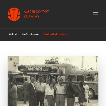
AMERIGO TOT
KUTATÁS
Főoldal
Fotóarchívum
Barátokkal Bariban