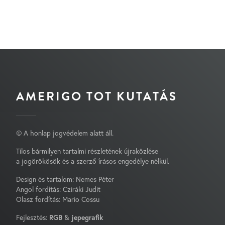
AMERIGO TOT KUTATÁS
© A honlap jogvédelem alatt áll.
Tilos bármilyen tartalmi részletének újraközlése
a jogörökösök és a szerző írásos engedélye nélkül.
Design és tartalom: Nemes Péter
Angol fordítás: Cziráki Judit
Olasz fordítás: Mario Cossu
Fejlesztés:
RGB
&
jepegrafik