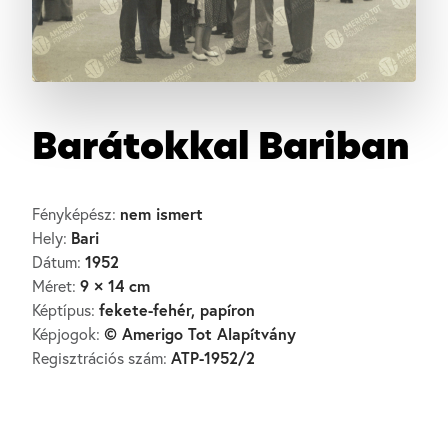
Barátokkal Bariban
nem ismert
Fényképész:
Bari
Hely:
1952
Dátum:
9 × 14 cm
Méret:
fekete-fehér, papíron
Képtípus:
© Amerigo Tot Alapítvány
Képjogok:
ATP-1952/2
Regisztrációs szám: