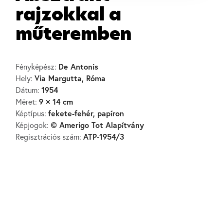
rajzokkal a
műteremben
De Antonis
Fényképész:
Via Margutta, Róma
Hely:
1954
Dátum:
9 × 14 cm
Méret:
fekete-fehér, papíron
Képtípus:
© Amerigo Tot Alapítvány
Képjogok:
ATP-1954/3
Regisztrációs szám: