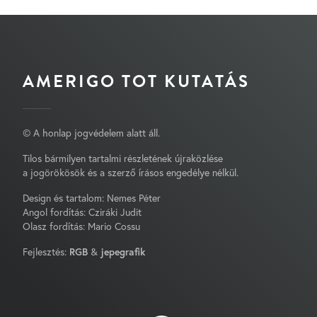
AMERIGO TOT KUTATÁS
© A honlap jogvédelem alatt áll.
Tilos bármilyen tartalmi részletének újraközlése
a jogörökösök és a szerző írásos engedélye nélkül.
Design és tartalom: Nemes Péter
Angol fordítás: Cziráki Judit
Olasz fordítás: Mario Cossu
Fejlesztés:
RGB
&
jepegrafik