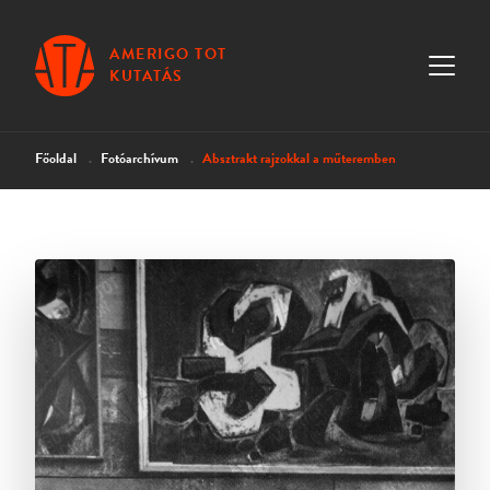
AMERIGO TOT
KUTATÁS
Főoldal
Fotóarchívum
Absztrakt rajzokkal a műteremben