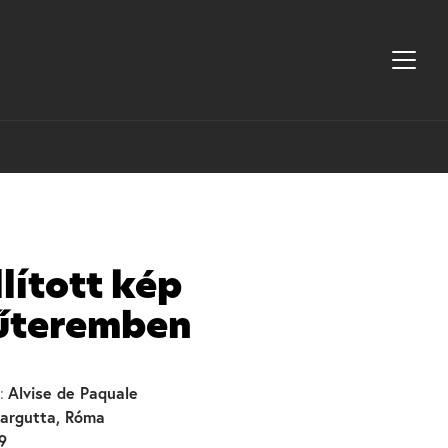
lított kép
űteremben
Alvise de Paquale
:
argutta, Róma
9