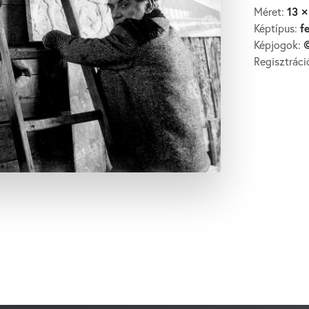
13 ×
Méret:
f
Képtípus:
©
Képjogok:
Regisztrác