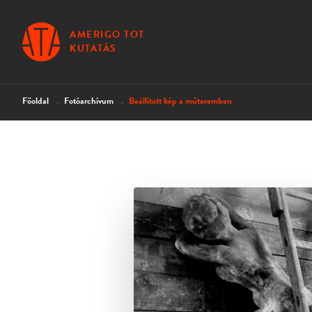
AMERIGO TOT
KUTATÁS
Főoldal
Fotóarchívum
Beállított kép a műteremben