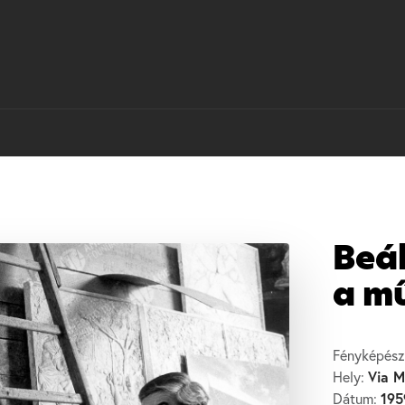
Beál
a m
Fényképész
Via M
Hely:
195
Dátum: