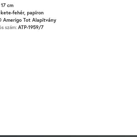
 17 cm
ekete-fehér, papíron
 Amerigo Tot Alapítvány
ATP-1959/7
iós szám: