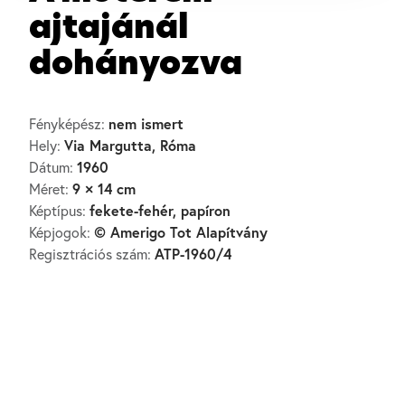
ajtajánál
dohányozva
nem ismert
Fényképész:
Via Margutta, Róma
Hely:
1960
Dátum:
9 × 14 cm
Méret:
fekete-fehér, papíron
Képtípus:
© Amerigo Tot Alapítvány
Képjogok:
ATP-1960/4
Regisztrációs szám: