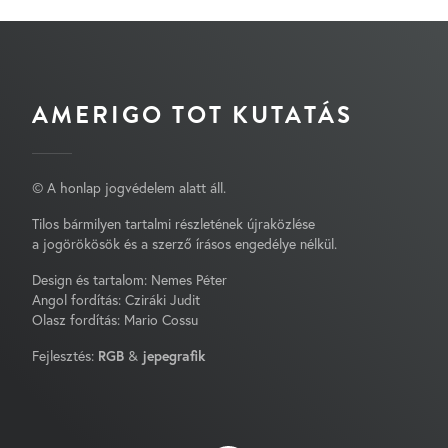
AMERIGO TOT KUTATÁS
© A honlap jogvédelem alatt áll.
Tilos bármilyen tartalmi részletének újraközlése
a jogörökösök és a szerző írásos engedélye nélkül.
Design és tartalom: Nemes Péter
Angol fordítás: Cziráki Judit
Olasz fordítás: Mario Cossu
Fejlesztés:
RGB
&
jepegrafik