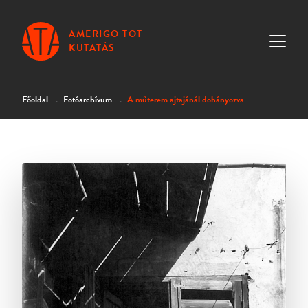
AMERIGO TOT
KUTATÁS
Főoldal
Fotóarchívum
A műterem ajtajánál dohányozva