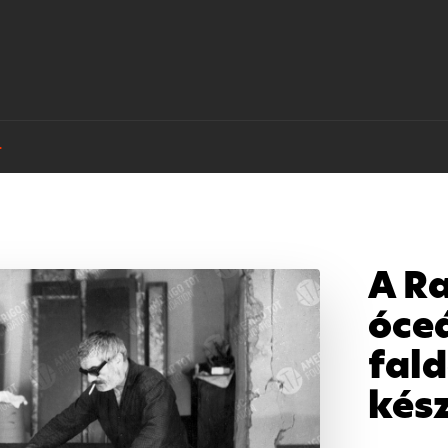
.
A Ra
óce
fal
kész