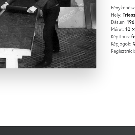
Fényképész
Tries
Hely:
196
Dátum:
10 ×
Méret:
f
Képtípus:
©
Képjogok:
Regisztrác