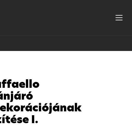
ffaello
ánjáró
dekorációjának
ítése I.