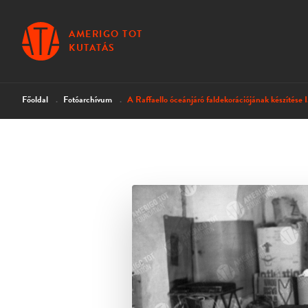
AMERIGO TOT
KUTATÁS
Főoldal
Fotóarchívum
A Raffaello óceánjáró faldekorációjának készítése I