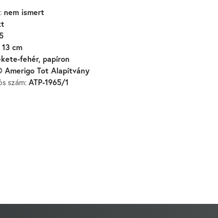
nem ismert
:
zt
5
 13 cm
ekete-fehér, papíron
 Amerigo Tot Alapítvány
ATP-1965/1
iós szám: