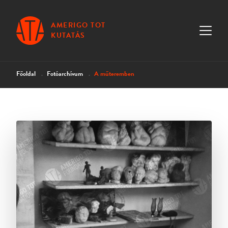
AMERIGO TOT
KUTATÁS
Főoldal
Fotóarchívum
A műteremben