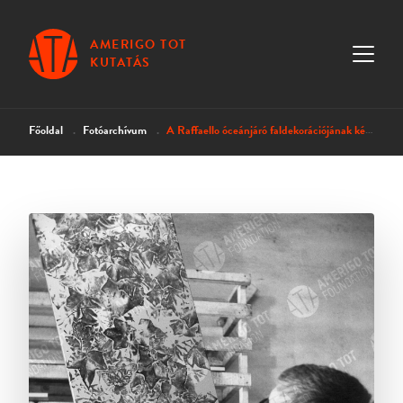
AMERIGO TOT
KUTATÁS
Főoldal
Fotóarchívum
A Raffaello óceánjáró faldekorációjának készítése V.