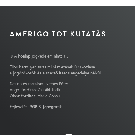
AMERIGO TOT KUTATÁS
© A honlap jogvédelem alatt áll.
Tilos bármilyen tartalmi részletének újraközlése
a jogörökösök és a szerző írásos engedélye nélkül.
Design és tartalom: Nemes Péter
Angol fordítás: Cziráki Judit
Olasz fordítás: Mario Cossu
Fejlesztés:
RGB
&
jepegrafik