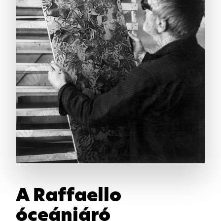
A Raffaello
óceánjáró