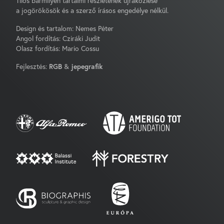
Tilos bármilyen tartalmi részletének újraközlése
a jogörökösök és a szerző írásos engedélye nélkül.
Design és tartalom: Nemes Péter
Angol fordítás: Cziráki Judit
Olasz fordítás: Mario Cossu
Fejlesztés:
RGB
&
jepegrafik