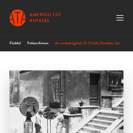
AMERIGO TOT
KUTATÁS
Főoldal
Fotóarchívum
Az unokahúgával, Dr Cziráki Józsefné, Jutkával és A Föld füle és A kagyló I-II. című szobrokkal I.