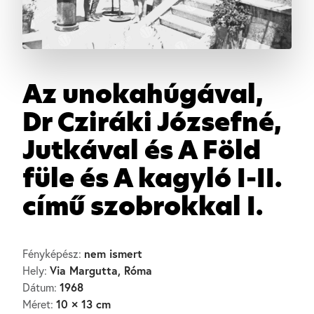
Az unokahúgával,
Dr Cziráki Józsefné,
Jutkával és A Föld
füle és A kagyló I-II.
című szobrokkal I.
nem ismert
Fényképész:
Via Margutta, Róma
Hely:
1968
Dátum:
10 × 13 cm
Méret: