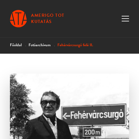
AMERIGO TOT
KUTATÁS
Főoldal
Fotóarchívum
Fehérvárcsurgó felé II.