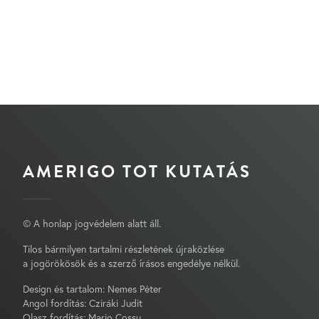
AMERIGO TOT KUTATÁS
© A honlap jogvédelem alatt áll.
Tilos bármilyen tartalmi részletének újraközlése
a jogörökösök és a szerző írásos engedélye nélkül.
Design és tartalom: Nemes Péter
Angol fordítás: Cziráki Judit
Olasz fordítás: Mario Cossu