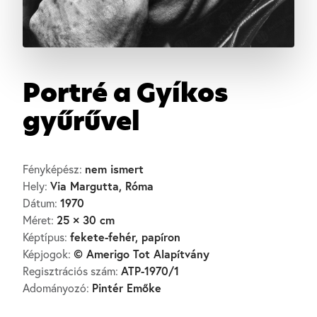
Portré a Gyíkos
gyűrűvel
nem ismert
Fényképész:
Via Margutta, Róma
Hely:
1970
Dátum:
25 × 30 cm
Méret:
fekete-fehér, papíron
Képtípus:
© Amerigo Tot Alapítvány
Képjogok:
ATP-1970/1
Regisztrációs szám:
Pintér Emőke
Adományozó: