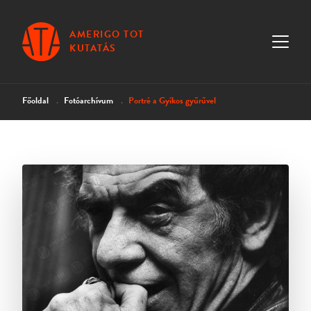
AMERIGO TOT
KUTATÁS
Főoldal
Fotóarchívum
Portré a Gyíkos gyűrűvel