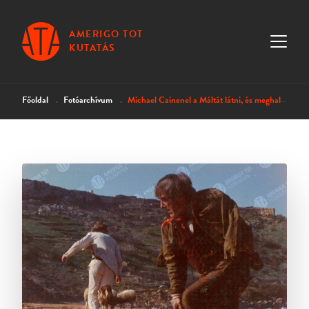
AMERIGO TOT
KUTATÁS
Főoldal
Fotóarchívum
Michael Cainenel a Máltát látni, és meghalni című film forgatásán II.