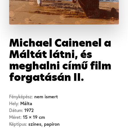
Michael Cainenel a
Máltát látni, és
meghalni című film
forgatásán II.
nem ismert
Fényképész:
Málta
Hely:
1972
Dátum:
15 × 19 cm
Méret:
színes, papíron
Képtípus: