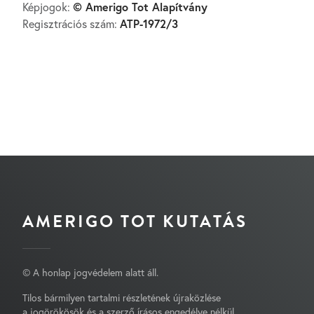
© Amerigo Tot Alapítvány
Képjogok:
ATP-1972/3
Regisztrációs szám:
AMERIGO TOT KUTATÁS
© A honlap jogvédelem alatt áll.
Tilos bármilyen tartalmi részletének újraközlése
a jogörökösök és a szerző írásos engedélye nélkül.