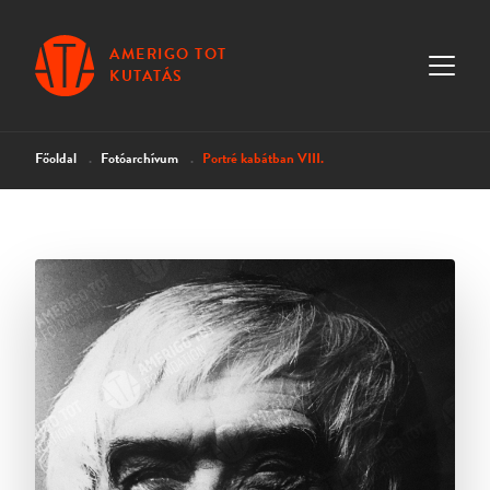
AMERIGO TOT
KUTATÁS
Főoldal
Fotóarchívum
Portré kabátban VIII.