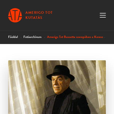
AMERIGO TOT
KUTATÁS
Főoldal
Fotóarchívum
Amerigo Tot Bussetta szerepében a Keresztapa II. forgatásán