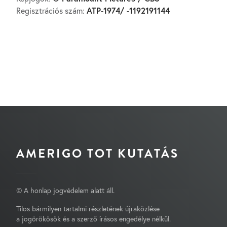
ATP-1974/ -1192191144
Regisztrációs szám:
AMERIGO TOT KUTATÁS
© A honlap jogvédelem alatt áll.
Tilos bármilyen tartalmi részletének újraközlése
a jogörökösök és a szerző írásos engedélye nélkül.