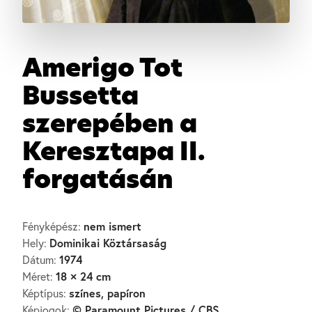
Amerigo Tot
Bussetta
szerepében a
Keresztapa II.
forgatásán
nem ismert
Fényképész:
Dominikai Köztársaság
Hely:
1974
Dátum:
18 × 24 cm
Méret:
színes, papíron
Képtípus:
© Paramount Pictures / CBS
Képjogok: