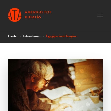
AMERIGO TOT
KUTATÁS
Főoldal
Fotóarchívum
Egy gipsz érem faragása