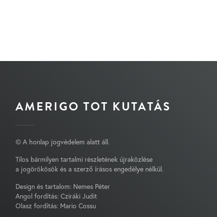
AMERIGO TOT KUTATÁS
© A honlap jogvédelem alatt áll.
Tilos bármilyen tartalmi részletének újraközlése
a jogörökösök és a szerző írásos engedélye nélkül.
Design és tartalom: Nemes Péter
Angol fordítás: Cziráki Judit
Olasz fordítás: Mario Cossu