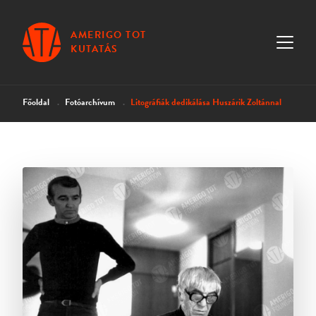
AMERIGO TOT
KUTATÁS
Főoldal
Fotóarchívum
Litográfiák dedikálása Huszárik Zoltánnal