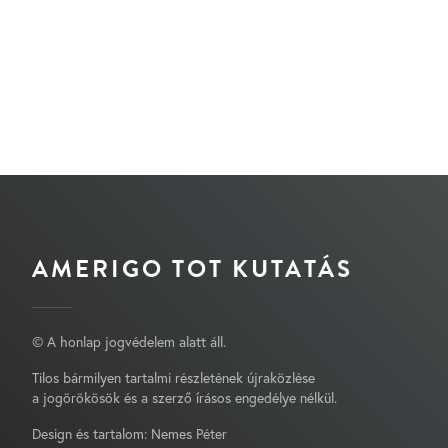
AMERIGO TOT KUTATÁS
© A honlap jogvédelem alatt áll.
Tilos bármilyen tartalmi részletének újraközlése
a jogörökösök és a szerző írásos engedélye nélkül.
Design és tartalom: Nemes Péter