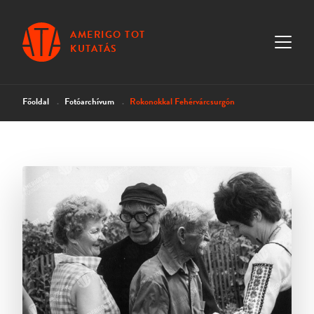
AMERIGO TOT
KUTATÁS
Főoldal
Fotóarchívum
Rokonokkal Fehérvárcsurgón