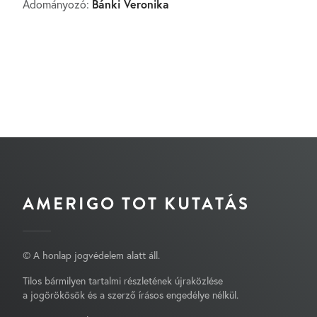
Bánki Veronika
Adományozó:
AMERIGO TOT KUTATÁS
© A honlap jogvédelem alatt áll.
Tilos bármilyen tartalmi részletének újraközlése
a jogörökösök és a szerző írásos engedélye nélkül.