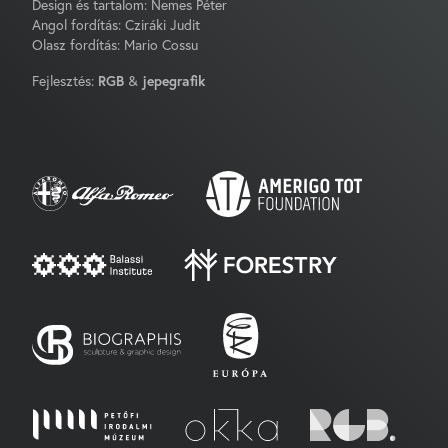
Design és tartalom: Nemes Péter
Angol fordítás: Cziráki Judit
Olasz fordítás: Mario Cossu
Fejlesztés:
RGB
&
jepegrafik