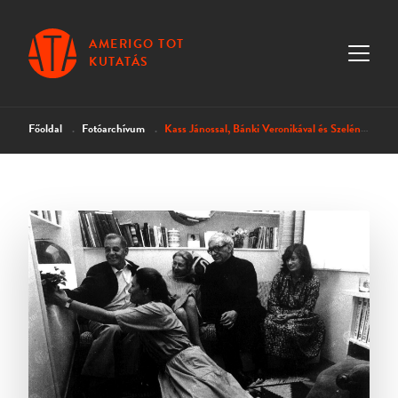
AMERIGO TOT
KUTATÁS
Főoldal
Fotóarchívum
Kass Jánossal, Bánki Veronikával és Szelényi Katalinnal