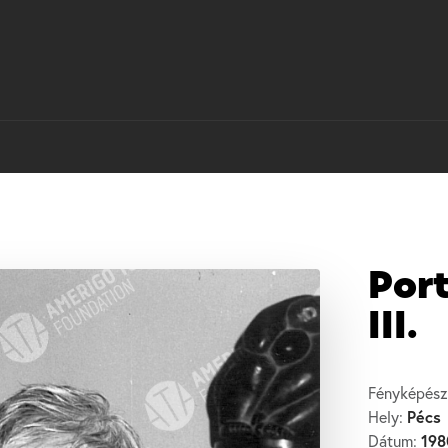
Port
III.
Fényképész
Pécs
Hely:
198
Dátum: