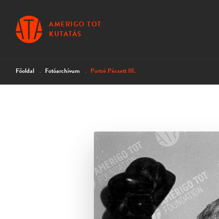
AMERIGO TOT
KUTATÁS
Főoldal
Fotóarchívum
Portré Pécsett III.