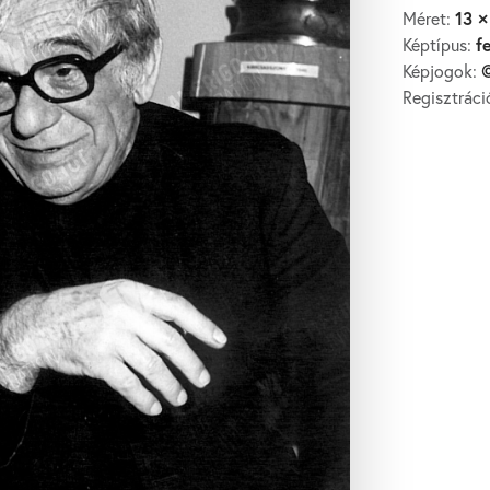
13 ×
Méret:
f
Képtípus:
©
Képjogok:
Regisztrác