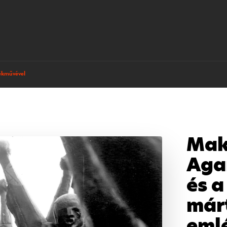
ékművével
Mak
Aga
és 
már