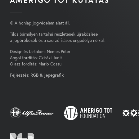
AMERIGO TOT KUTATÁS
© A honlap jogvédelem alatt áll.
Tilos bármilyen tartalmi részletének újraközlése
a jogörökösök és a szerző írásos engedélye nélkül.
Design és tartalom: Nemes Péter
Angol fordítás: Cziráki Judit
Olasz fordítás: Mario Cossu
Fejlesztés:
RGB
&
jepegrafik