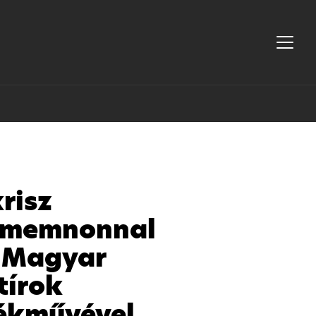
risz
memnonnal
a Magyar
tírok