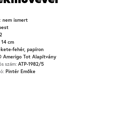
ékművével
nem ismert
:
pest
2
 14 cm
ekete-fehér, papíron
 Amerigo Tot Alapítvány
ATP-1982/5
iós szám:
Pintér Emőke
zó: