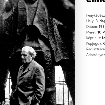
eml
Fényképész
Buda
Hely:
198
Dátum:
10 ×
Méret:
f
Képtípus:
©
Képjogok:
Regisztrác
Adományo