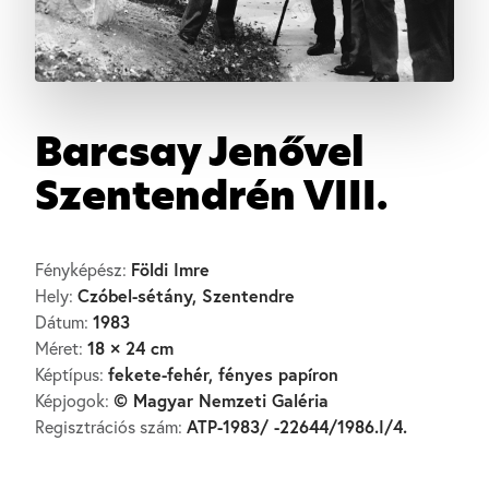
Barcsay Jenővel
Szentendrén VIII.
Földi Imre
Fényképész:
Czóbel-sétány, Szentendre
Hely:
1983
Dátum:
18 × 24 cm
Méret:
fekete-fehér, fényes papíron
Képtípus:
© Magyar Nemzeti Galéria
Képjogok:
ATP-1983/ -22644/1986.I/4.
Regisztrációs szám: