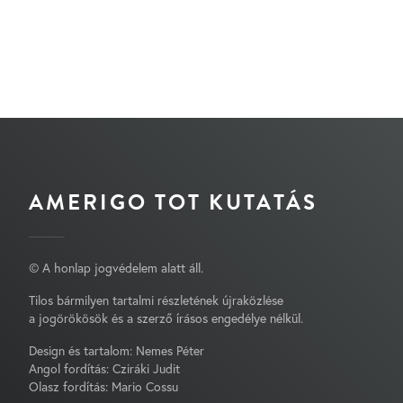
AMERIGO TOT KUTATÁS
© A honlap jogvédelem alatt áll.
Tilos bármilyen tartalmi részletének újraközlése
a jogörökösök és a szerző írásos engedélye nélkül.
Design és tartalom: Nemes Péter
Angol fordítás: Cziráki Judit
Olasz fordítás: Mario Cossu