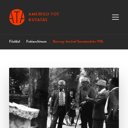
AMERIGO TOT
KUTATÁS
Főoldal
Fotóarchívum
Barcsay Jenővel Szentendrén VIII.